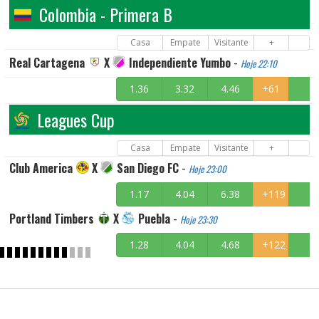
Colombia - Primera B
Casa
Empate
Visitante
+
Real Cartagena
X
Independiente Yumbo
-
Hoje 22:10
1.36
3.32
4.46
+61
Leagues Cup
Casa
Empate
Visitante
+
Club America
X
San Diego FC
-
Hoje 23:00
1.17
4.04
6.38
+119
Portland Timbers
X
Puebla
-
Hoje 23:30
1.28
4.04
4.68
+122