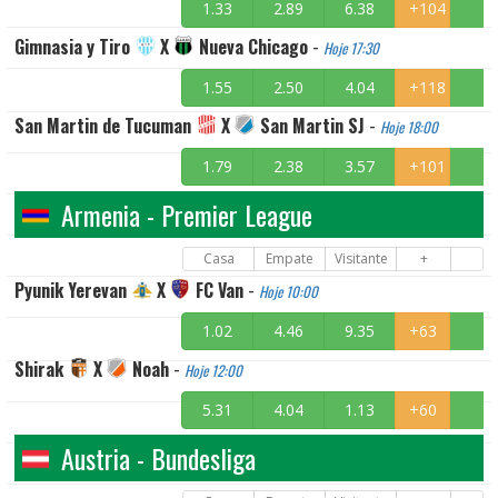
1.33
2.89
6.38
+104
Gimnasia y Tiro
X
Nueva Chicago
-
Hoje 17:30
1.55
2.50
4.04
+118
San Martin de Tucuman
X
San Martin SJ
-
Hoje 18:00
1.79
2.38
3.57
+101
Armenia - Premier League
Casa
Empate
Visitante
+
Pyunik Yerevan
X
FC Van
-
Hoje 10:00
1.02
4.46
9.35
+63
Shirak
X
Noah
-
Hoje 12:00
5.31
4.04
1.13
+60
Austria - Bundesliga