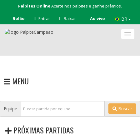
Palpites Online
Acerte nos palpites e ganhe prêmios.
Bolão
Entrar
Baixar
Ao vivo
BR
Nave
MENU
Equipe
Buscar
PRÓXIMAS PARTIDAS