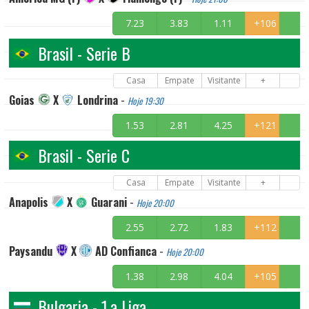
7.23
3.83
1.11
+106
Brasil - Serie B
Casa
Empate
Visitante
+
Goias
X
Londrina
-
Hoje 19:30
1.53
2.81
4.25
+121
Brasil - Serie C
Casa
Empate
Visitante
+
Anapolis
X
Guarani
-
Hoje 20:00
2.55
2.72
1.83
+112
Paysandu
X
AD Confianca
-
Hoje 20:00
1.38
2.98
4.04
+105
Bulgaria - 1.a Liga