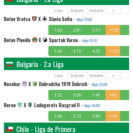
Casa
Empate
Visitante
+
Botev Vratsa
X
Slavia Sofia
-
Hoje 13:00
1.62
2.81
3.57
+125
Botev Plovdiv
X
Spartak Varna
-
Hoje 15:15
1.42
3.15
4.25
+123
Bulgaria - 2.a Liga
Casa
Empate
Visitante
+
Nesebar
X
Dobrudzha 1919 Dobrich
-
Hoje 12:00
3.32
3.06
1.45
+66
Beroe
X
Ludogorets Razgrad II
-
Hoje 14:00
1.66
2.72
2.89
+74
Chile - Liga de Primera