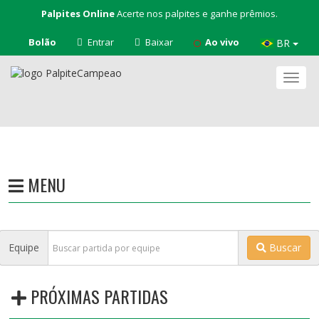
Palpites Online
Acerte nos palpites e ganhe prêmios.
Bolão
Entrar
Baixar
Ao vivo
BR
Nave
MENU
Equipe
Buscar
PRÓXIMAS PARTIDAS