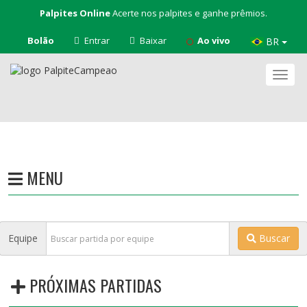
Palpites Online
Acerte nos palpites e ganhe prêmios.
Bolão
Entrar
Baixar
Ao vivo
BR
Nave
MENU
Equipe
Buscar
PRÓXIMAS PARTIDAS