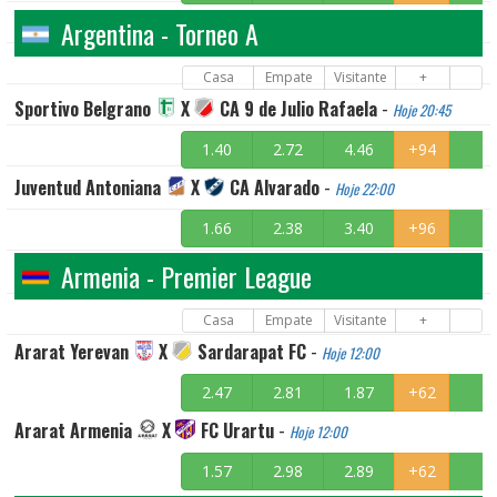
Argentina - Torneo A
Casa
Empate
Visitante
+
Sportivo Belgrano
X
CA 9 de Julio Rafaela
-
Hoje 20:45
1.40
2.72
4.46
+94
Juventud Antoniana
X
CA Alvarado
-
Hoje 22:00
1.66
2.38
3.40
+96
Armenia - Premier League
Casa
Empate
Visitante
+
Ararat Yerevan
X
Sardarapat FC
-
Hoje 12:00
2.47
2.81
1.87
+62
Ararat Armenia
X
FC Urartu
-
Hoje 12:00
1.57
2.98
2.89
+62