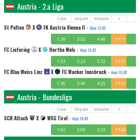
Austria - 2.a Liga
Casa
Empate
Visitante
+
St Polten
X
FK Austria Vienna II
-
Hoje 13:30
1.36
3.32
4.46
+111
FC Liefering
X
Hertha Wels
-
Hoje 13:30
1.53
3.23
3.32
+115
FC Blau Weiss Linz
X
FC Wacker Innsbruck
-
Hoje 15:30
1.36
3.40
4.25
+111
Austria - Bundesliga
Casa
Empate
Visitante
+
SCR Altach
X
WSG Tirol
-
Hoje 14:30
1.62
3.06
3.32
+124